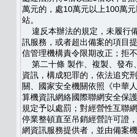
萬元的，處10萬元以上100
站。
違反本辦法的規定，未履行備
訊服務，或者超出備案的項目
信管理機構責令限期改正；拒
第二十條 製作、複製、發布
資訊，構成犯罪的，依法追究
關、國家安全機關依照《中華
算機資訊網絡國際聯網安全保
規定予以處罰；對經營性互聯
停業整頓直至吊銷經營許可證
網資訊服務提供者，並由備案