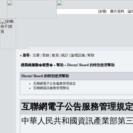
»
遊客:
注冊
|
登錄
|
會員
|
統計
|
論壇設施
|
幫助
礎聶織簷翻�䪖壅�
»
幫助
» Discuz! Board 的特別使用幫助
Discuz! Board 的特別使用幫助
互聯網電子公告服務管理規定
互聯網資訊服務管理辦法
互聯網電子公告服務管理規
中華人民共和國資訊產業部第