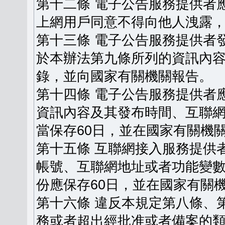
第十二條 電子公告服務提供者
上網用戶同意不得向他人洩露
第十三條 電子公告服務提供者
於本辦法第九條所列的資訊內
錄，並向國家有關機關報告。
第十四條 電子公告服務提供者
資訊內容及其發布時間、互聯
當保存60日，並在國家有關機
第十五條 互聯網接入服務提供
帳號、互聯網地址或者功能變
份應保存60日，並在國家有關
第十六條 違反本規定第八條、
務或者超出經批准或者備案的