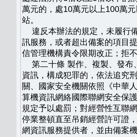
萬元的，處10萬元以上100
站。
違反本辦法的規定，未履行備
訊服務，或者超出備案的項目
信管理機構責令限期改正；拒
第二十條 製作、複製、發布
資訊，構成犯罪的，依法追究
關、國家安全機關依照《中華
算機資訊網絡國際聯網安全保
規定予以處罰；對經營性互聯
停業整頓直至吊銷經營許可證
網資訊服務提供者，並由備案