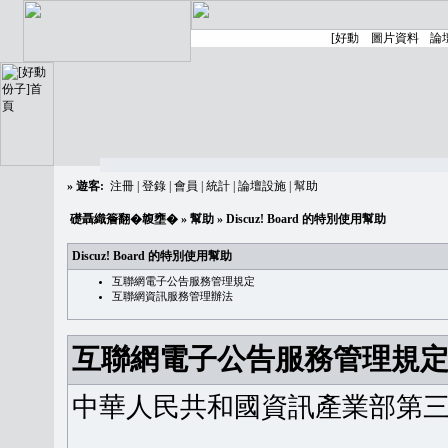
»
遊客:
注冊
|
登錄
|
會員
|
統計
|
論壇設施
|
幫助
礎聶織簷翻�䪖壅�
»
幫助
» Discuz! Board 的特別使用幫助
Discuz! Board 的特別使用幫助
互聯網電子公告服務管理規定
互聯網資訊服務管理辦法
互聯網電子公告服務管理規
中華人民共和國資訊產業部第