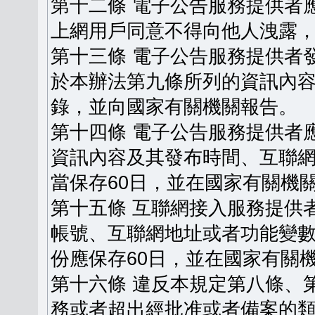
第十二條 電子公告服務提供者
上網用戶同意不得向他人洩露
第十三條 電子公告服務提供者
於本辦法第九條所列的資訊內
錄，並向國家有關機關報告。
第十四條 電子公告服務提供者
資訊內容及其發布時間、互聯
當保存60日，並在國家有關機
第十五條 互聯網接入服務提供
帳號、互聯網地址或者功能變
份應保存60日，並在國家有關
第十六條 違反本規定第八條、
務或者超出經批准或者備案的