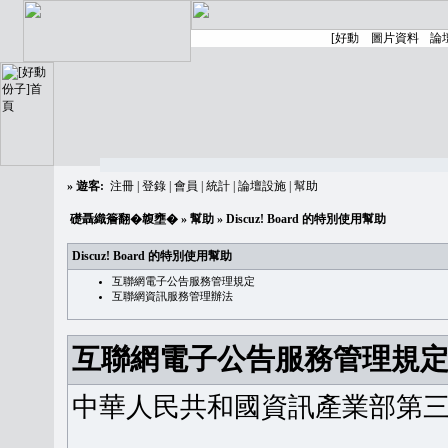
»
遊客:
注冊
|
登錄
|
會員
|
統計
|
論壇設施
|
幫助
礎聶織簷翻�䪖壅�
»
幫助
» Discuz! Board 的特別使用幫助
Discuz! Board 的特別使用幫助
互聯網電子公告服務管理規定
互聯網資訊服務管理辦法
互聯網電子公告服務管理規
中華人民共和國資訊產業部第