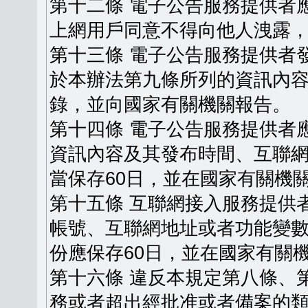
第十二條 電子公告服務提供者
上網用戶同意不得向他人洩露
第十三條 電子公告服務提供者
於本辦法第九條所列的資訊內
錄，並向國家有關機關報告。
第十四條 電子公告服務提供者
資訊內容及其發布時間、互聯
當保存60日，並在國家有關機
第十五條 互聯網接入服務提供
帳號、互聯網地址或者功能變
份應保存60日，並在國家有關
第十六條 違反本規定第八條、
務或者超出經批准或者備案的