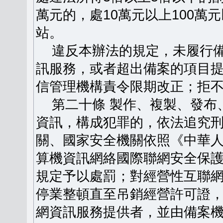
萬元的，處10萬元以上100
站。
違反本辦法的規定，未履行備
訊服務，或者超出備案的項目
信管理機構責令限期改正；拒
第二十條 製作、複製、發布
資訊，構成犯罪的，依法追究
關、國家安全機關依照《中華
算機資訊網絡國際聯網安全保
規定予以處罰；對經營性互聯
停業整頓直至吊銷經營許可證
網資訊服務提供者，並由備案