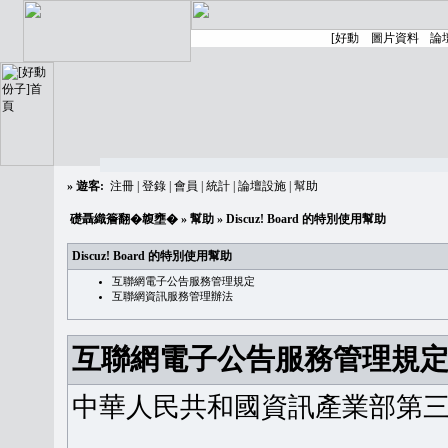
»
遊客:
注冊
|
登錄
|
會員
|
統計
|
論壇設施
|
幫助
礎聶織簷翻�䪖壅�
»
幫助
» Discuz! Board 的特別使用幫助
Discuz! Board 的特別使用幫助
互聯網電子公告服務管理規定
互聯網資訊服務管理辦法
互聯網電子公告服務管理規
中華人民共和國資訊產業部第