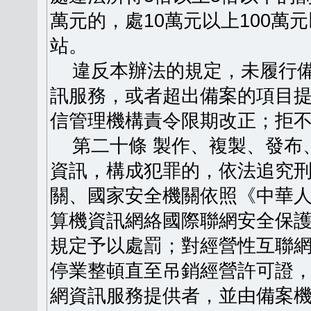
萬元的，處10萬元以上100
站。
違反本辦法的規定，未履行備
訊服務，或者超出備案的項目
信管理機構責令限期改正；拒
第二十條 製作、複製、發布
資訊，構成犯罪的，依法追究
關、國家安全機關依照《中華
算機資訊網絡國際聯網安全保
規定予以處罰；對經營性互聯
停業整頓直至吊銷經營許可證
網資訊服務提供者，並由備案