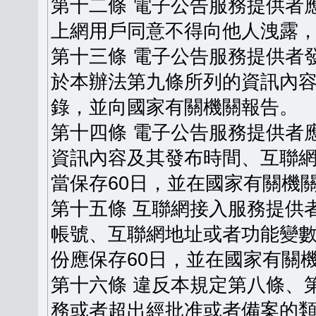
第十二條 電子公告服務提供者
上網用戶同意不得向他人洩露
第十三條 電子公告服務提供者
於本辦法第九條所列的資訊內
錄，並向國家有關機關報告。
第十四條 電子公告服務提供者
資訊內容及其發布時間、互聯
當保存60日，並在國家有關機
第十五條 互聯網接入服務提供
帳號、互聯網地址或者功能變
份應保存60日，並在國家有關
第十六條 違反本規定第八條、
務或者超出經批准或者備案的