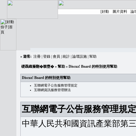
»
遊客:
注冊
|
登錄
|
會員
|
統計
|
論壇設施
|
幫助
礎聶織簷翻�䪖壅�
»
幫助
» Discuz! Board 的特別使用幫助
Discuz! Board 的特別使用幫助
互聯網電子公告服務管理規定
互聯網資訊服務管理辦法
互聯網電子公告服務管理規
中華人民共和國資訊產業部第