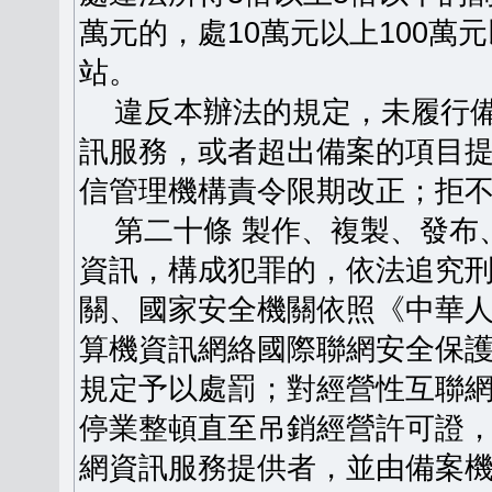
萬元的，處10萬元以上100
站。
違反本辦法的規定，未履行備
訊服務，或者超出備案的項目
信管理機構責令限期改正；拒
第二十條 製作、複製、發布
資訊，構成犯罪的，依法追究
關、國家安全機關依照《中華
算機資訊網絡國際聯網安全保
規定予以處罰；對經營性互聯
停業整頓直至吊銷經營許可證
網資訊服務提供者，並由備案