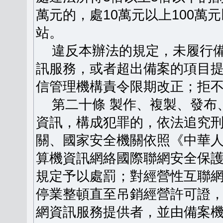
萬元的，處10萬元以上100
站。
違反本辦法的規定，未履行備
訊服務，或者超出備案的項目
信管理機構責令限期改正；拒
第二十條 製作、複製、發布
資訊，構成犯罪的，依法追究
關、國家安全機關依照《中華
算機資訊網絡國際聯網安全保
規定予以處罰；對經營性互聯
停業整頓直至吊銷經營許可證
網資訊服務提供者，並由備案