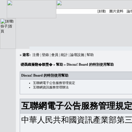
»
遊客:
注冊
|
登錄
|
會員
|
統計
|
論壇設施
|
幫助
礎聶織簷翻�䪖壅�
»
幫助
» Discuz! Board 的特別使用幫助
Discuz! Board 的特別使用幫助
互聯網電子公告服務管理規定
互聯網資訊服務管理辦法
互聯網電子公告服務管理規
中華人民共和國資訊產業部第