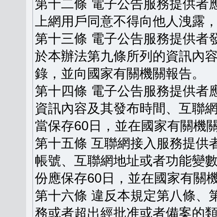
第十二條 電子公告服務提供者
上網用戶同意不得向他人洩露
第十三條 電子公告服務提供者
於本辦法第九條所列的資訊內
錄，並向國家有關機關報告。
第十四條 電子公告服務提供者
資訊內容及其發布時間、互聯
當保存60日，並在國家有關機
第十五條 互聯網接入服務提供
帳號、互聯網地址或者功能變
份應保存60日，並在國家有關
第十六條 違反本規定第八條、
務或者超出經批准或者備案的