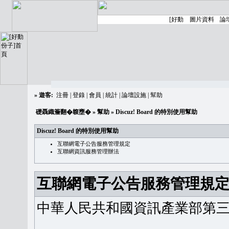
»
遊客:
注冊
|
登錄
|
會員
|
統計
|
論壇設施
|
幫助
礎聶織簷翻�䪖壅�
»
幫助
» Discuz! Board 的特別使用幫助
Discuz! Board 的特別使用幫助
互聯網電子公告服務管理規定
互聯網資訊服務管理辦法
互聯網電子公告服務管理規
中華人民共和國資訊產業部第