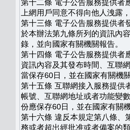
第十二條 電子公告服務提供者
上網用戶同意不得向他人洩露
第十三條 電子公告服務提供者
於本辦法第九條所列的資訊內
錄，並向國家有關機關報告。
第十四條 電子公告服務提供者
資訊內容及其發布時間、互聯
當保存60日，並在國家有關機
第十五條 互聯網接入服務提供
帳號、互聯網地址或者功能變
份應保存60日，並在國家有關
第十六條 違反本規定第八條、
務或者超出經批准或者備案的