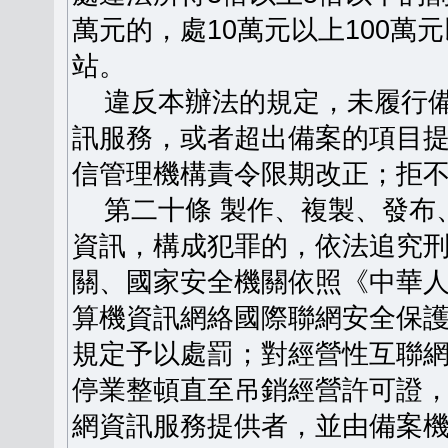
萬元的，處10萬元以上100
站。
違反本辦法的規定，未履行備
訊服務，或者超出備案的項目
信管理機構責令限期改正；拒
第二十條 製作、複製、發布
資訊，構成犯罪的，依法追究
關、國家安全機關依照《中華
算機資訊網絡國際聯網安全保
規定予以處罰；對經營性互聯
停業整頓直至吊銷經營許可證
網資訊服務提供者，並由備案