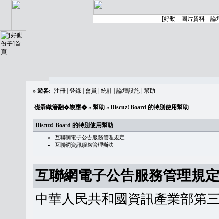
»
遊客:
注冊
|
登錄
|
會員
|
統計
|
論壇設施
|
幫助
礎聶織簷翻�䪖壅�
»
幫助
» Discuz! Board 的特別使用幫助
Discuz! Board 的特別使用幫助
互聯網電子公告服務管理規定
互聯網資訊服務管理辦法
互聯網電子公告服務管理規
中華人民共和國資訊產業部第