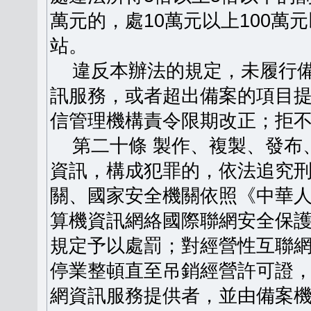
萬元的，處10萬元以上100
站。
違反本辦法的規定，未履行備
訊服務，或者超出備案的項目
信管理機構責令限期改正；拒
第二十條 製作、複製、發布
資訊，構成犯罪的，依法追究
關、國家安全機關依照《中華
算機資訊網絡國際聯網安全保
規定予以處罰；對經營性互聯
停業整頓直至吊銷經營許可證
網資訊服務提供者，並由備案