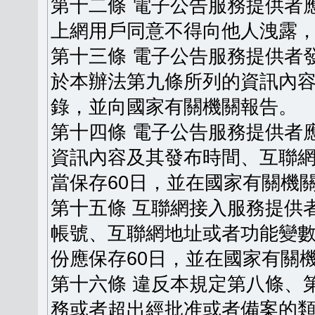
第十二條 電子公告服務提供者
上網用戶同意不得向他人洩露
第十三條 電子公告服務提供者
於本辦法第九條所列的資訊內
錄，並向國家有關機關報告。
第十四條 電子公告服務提供者
資訊內容及其發布時間、互聯
當保存60日，並在國家有關機
第十五條 互聯網接入服務提供
帳號、互聯網地址或者功能變
份應保存60日，並在國家有關
第十六條 違反本規定第八條、
務或者超出經批准或者備案的