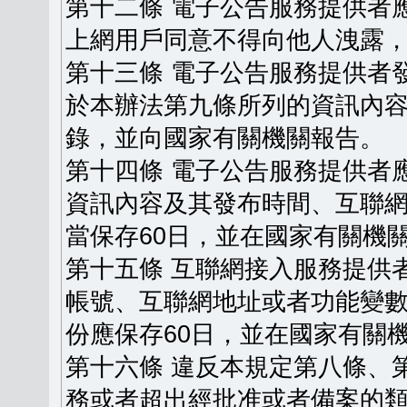
第十二條 電子公告服務提供者
上網用戶同意不得向他人洩露
第十三條 電子公告服務提供者
於本辦法第九條所列的資訊內
錄，並向國家有關機關報告。
第十四條 電子公告服務提供者
資訊內容及其發布時間、互聯
當保存60日，並在國家有關機
第十五條 互聯網接入服務提供
帳號、互聯網地址或者功能變
份應保存60日，並在國家有關
第十六條 違反本規定第八條、
務或者超出經批准或者備案的