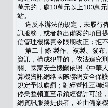
萬元的，處10萬元以上100
站。
違反本辦法的規定，未履行備
訊服務，或者超出備案的項目
信管理機構責令限期改正；拒
第二十條 製作、複製、發布
資訊，構成犯罪的，依法追究
關、國家安全機關依照《中華
算機資訊網絡國際聯網安全保
規定予以處罰；對經營性互聯
停業整頓直至吊銷經營許可證
網資訊服務提供者，並由備案