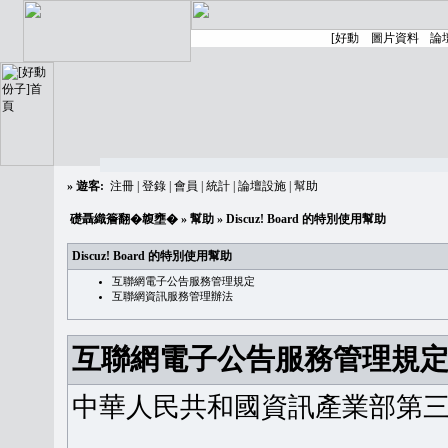
»
遊客:
注冊
|
登錄
|
會員
|
統計
|
論壇設施
|
幫助
礎聶織簷翻�䪖壅�
»
幫助
» Discuz! Board 的特別使用幫助
Discuz! Board 的特別使用幫助
互聯網電子公告服務管理規定
互聯網資訊服務管理辦法
互聯網電子公告服務管理規
中華人民共和國資訊產業部第