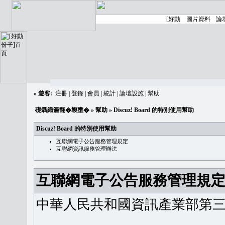
»
遊客:
注冊
|
登錄
|
會員
|
統計
|
論壇設施
|
幫助
礎聶織簷翻�䪖壅�
»
幫助
» Discuz! Board 的特別使用幫助
Discuz! Board 的特別使用幫助
互聯網電子公告服務管理規定
互聯網資訊服務管理辦法
互聯網電子公告服務管理規
中華人民共和國資訊產業部第