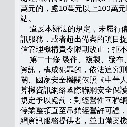
萬元的，處10萬元以上100
站。
違反本辦法的規定，未履行備
訊服務，或者超出備案的項目
信管理機構責令限期改正；拒
第二十條 製作、複製、發布
資訊，構成犯罪的，依法追究
關、國家安全機關依照《中華
算機資訊網絡國際聯網安全保
規定予以處罰；對經營性互聯
停業整頓直至吊銷經營許可證
網資訊服務提供者，並由備案