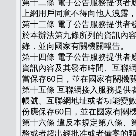
第十二條 電子公告服務提供者
上網用戶同意不得向他人洩露
第十三條 電子公告服務提供者
於本辦法第九條所列的資訊內
錄，並向國家有關機關報告。
第十四條 電子公告服務提供者
資訊內容及其發布時間、互聯
當保存60日，並在國家有關機
第十五條 互聯網接入服務提供
帳號、互聯網地址或者功能變
份應保存60日，並在國家有關
第十六條 違反本規定第八條、
務或者超出經批准或者備案的