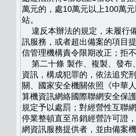
萬元的，處10萬元以上100
站。
違反本辦法的規定，未履行備
訊服務，或者超出備案的項目
信管理機構責令限期改正；拒
第二十條 製作、複製、發布
資訊，構成犯罪的，依法追究
關、國家安全機關依照《中華
算機資訊網絡國際聯網安全保
規定予以處罰；對經營性互聯
停業整頓直至吊銷經營許可證
網資訊服務提供者，並由備案