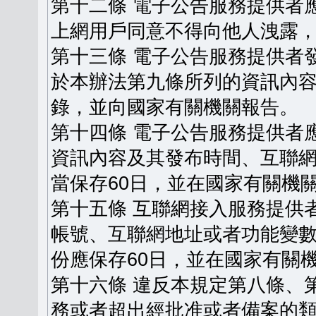
第十二條 電子公告服務提供者
上網用戶同意不得向他人洩露
第十三條 電子公告服務提供者
於本辦法第九條所列的資訊內
錄，並向國家有關機關報告。
第十四條 電子公告服務提供者
資訊內容及其發布時間、互聯
當保存60日，並在國家有關機
第十五條 互聯網接入服務提供
帳號、互聯網地址或者功能變
份應保存60日，並在國家有關
第十六條 違反本規定第八條、
務或者超出經批准或者備案的