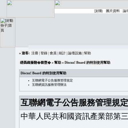
»
遊客:
注冊
|
登錄
|
會員
|
統計
|
論壇設施
|
幫助
礎聶織簷翻�䪖壅�
»
幫助
» Discuz! Board 的特別使用幫助
Discuz! Board 的特別使用幫助
互聯網電子公告服務管理規定
互聯網資訊服務管理辦法
互聯網電子公告服務管理規
中華人民共和國資訊產業部第