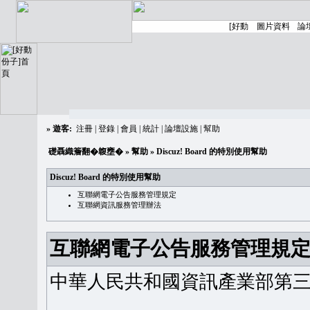
»
遊客:
注冊
|
登錄
|
會員
|
統計
|
論壇設施
|
幫助
礎聶織簷翻�䪖壅�
»
幫助
» Discuz! Board 的特別使用幫助
Discuz! Board 的特別使用幫助
互聯網電子公告服務管理規定
互聯網資訊服務管理辦法
互聯網電子公告服務管理規
中華人民共和國資訊產業部第