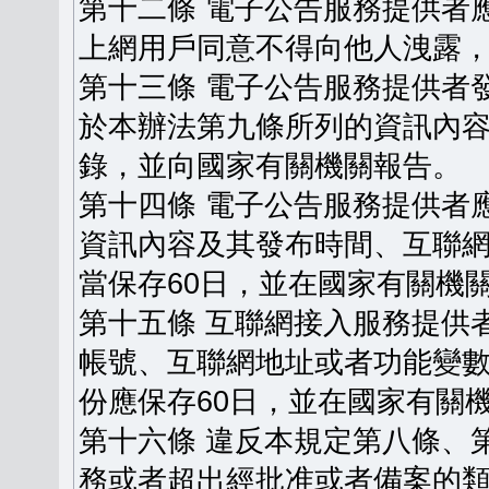
第十二條 電子公告服務提供者
上網用戶同意不得向他人洩露
第十三條 電子公告服務提供者
於本辦法第九條所列的資訊內
錄，並向國家有關機關報告。
第十四條 電子公告服務提供者
資訊內容及其發布時間、互聯
當保存60日，並在國家有關機
第十五條 互聯網接入服務提供
帳號、互聯網地址或者功能變
份應保存60日，並在國家有關
第十六條 違反本規定第八條、
務或者超出經批准或者備案的