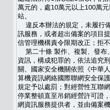
萬元的，處10萬元以上100
站。
違反本辦法的規定，未履行備
訊服務，或者超出備案的項目
信管理機構責令限期改正；拒
第二十條 製作、複製、發布
資訊，構成犯罪的，依法追究
關、國家安全機關依照《中華
算機資訊網絡國際聯網安全保
規定予以處罰；對經營性互聯
停業整頓直至吊銷經營許可證
網資訊服務提供者，並由備案